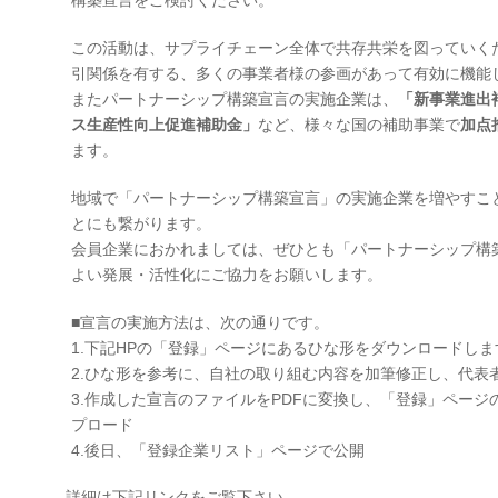
構築宣言をご検討ください。
この活動は、サプライチェーン全体で共存共栄を図っていく
引関係を有する、多くの事業者様の参画があって有効に機能
またパートナーシップ構築宣言の実施企業は、
「新事業進出
ス生産性向上促進補助金」
など、様々な国の補助事業で
加点
ます。
地域で「パートナーシップ構築宣言」の実施企業を増やすこ
とにも繋がります。
会員企業におかれましては、ぜひとも「パートナーシップ構
よい発展・活性化にご協力をお願いします。
■宣言の実施方法は、次の通りです。
1.下記HPの「登録」ページにあるひな形をダウンロードしま
2.ひな形を参考に、自社の取り組む内容を加筆修正し、代表
3.作成した宣言のファイルをPDFに変換し、「登録」ページ
プロード
4.後日、「登録企業リスト」ページで公開
詳細は下記リンクをご覧下さい。