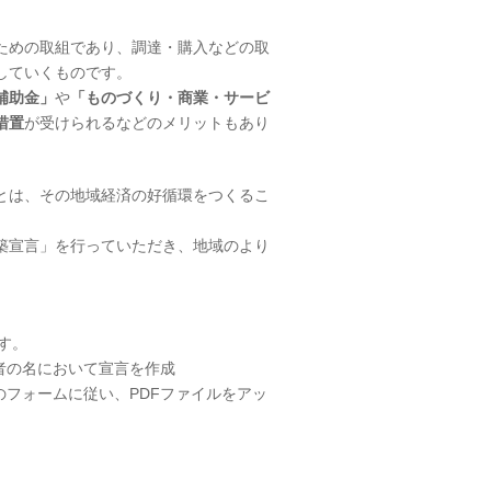
ための取組であり、調達・購入などの取
していくものです。
補助金」
や
「ものづくり・商業・サービ
措置
が受けられるなどのメリットもあり
とは、その地域経済の好循環をつくるこ
築宣言」を行っていただき、地域のより
す。
者の名において宣言を作成
のフォームに従い、PDFファイルをアッ