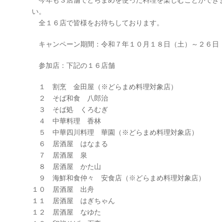
今年も３店舗でどらまめを使った料理を楽しむことができ
い。
全１６店で皆様をお待ちしております。
キャンペーン期間：令和７年１０月１８日（土）～２６日
参加店：下記の１６店舗
１ 割烹 金田屋（※どらまめ料理対象店）
２ そば和食 八郎治
３ そば処 くろむぎ
４ 中華料理 香林
５ 中華四川料理 華園（※どらまめ料理対象店）
６ 居酒屋 はなまる
７ 居酒屋 泉
８ 居酒屋 かた山
９ 海鮮和食仲々 安食店（※どらまめ料理対象店）
１０ 居酒屋 出舟
１１ 居酒屋 はぎちゃん
１２ 居酒屋 なゆた