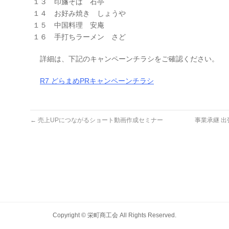
１３ 印旛そば 石亭
１４ お好み焼き しょうや
１５ 中国料理 安庵
１６ 手打ちラーメン さど
詳細は、下記のキャンペーンチラシをご確認ください。
R7 どらまめPRキャンペーンチラシ
←
売上UPにつながるショート動画作成セミナー
事業承継 
Copyright ©
栄町商工会
All Rights Reserved.