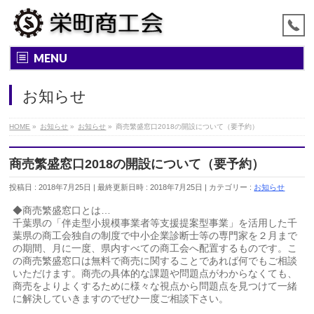
MENU
お知らせ
HOME
»
お知らせ
»
お知らせ
»
商売繁盛窓口2018の開設について（要予約）
商売繁盛窓口2018の開設について（要予約）
投稿日 : 2018年7月25日
最終更新日時 : 2018年7月25日
カテゴリー :
お知らせ
◆商売繁盛窓口とは…
千葉県の「伴走型小規模事業者等支援提案型事業」を活用した千
葉県の商工会独自の制度で中小企業診断士等の専門家を２月まで
の期間、月に一度、県内すべての商工会へ配置するものです。こ
の商売繁盛窓口は無料で商売に関することであれば何でもご相談
いただけます。商売の具体的な課題や問題点がわからなくても、
商売をよりよくするために様々な視点から問題点を見つけて一緒
に解決していきますのでぜひ一度ご相談下さい。