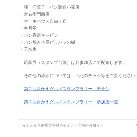
和・洋菓子・パン製造小売店
・倉右衛門商店
・ケーキハウス自由ヶ丘
・春月堂
・パン香房キャビン
・パン焼き小屋ピッパラの樹
・天名家
応募券（スタンプ台紙）は各参加店にて配布します。
その他の詳細については、下記のチラシ等をご覧ください
第２回さかえグルメスタンプラリー チラシ
第２回さかえグルメスタンプラリー 参加店一覧
←
インボイス制度実務対応セミナー開催のお知らせ