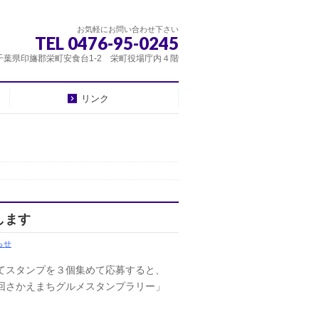
お気軽にお問い合わせ下さい
TEL 0476-95-0245
千葉県印旛郡栄町安食台1-2 栄町役場庁内４階
リンク
します
らせ
てスタンプを３個集めて応募すると、
回さかえまちグルメスタンプラリー」