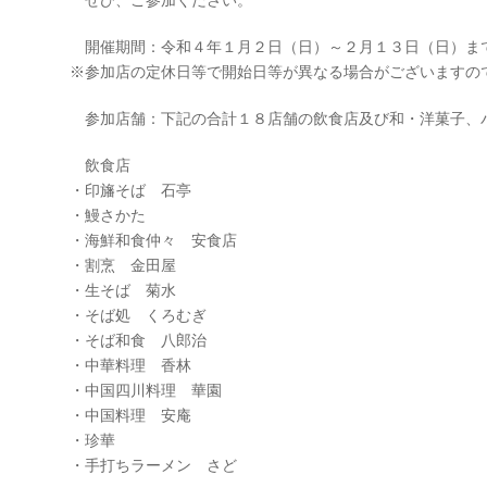
ぜひ、ご参加ください。
開催期間：令和４年１月２日（日）～２月１３日（日）ま
※参加店の定休日等で開始日等が異なる場合がございますの
参加店舗：下記の合計１８店舗の飲食店及び和・洋菓子、
飲食店
・印旛そば 石亭
・鰻さかた
・海鮮和食仲々 安食店
・割烹 金田屋
・生そば 菊水
・そば処 くろむぎ
・そば和食 八郎治
・中華料理 香林
・中国四川料理 華園
・中国料理 安庵
・珍華
・手打ちラーメン さど