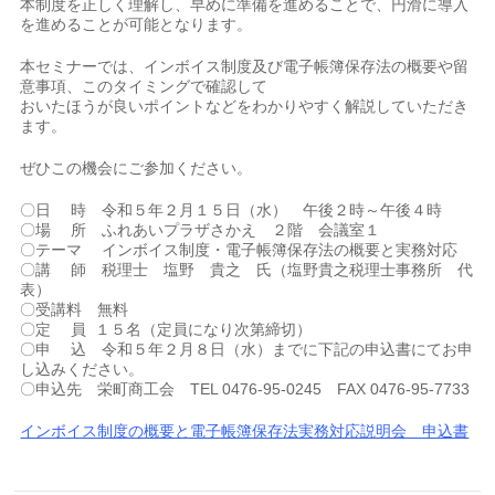
本制度を正しく理解し、早めに準備を進めることで、円滑に導入
を進めることが可能となります。
本セミナーでは、インボイス制度及び電子帳簿保存法の概要や留
意事項、このタイミングで確認して
おいたほうが良いポイントなどをわかりやすく解説していただき
ます。
ぜひこの機会にご参加ください。
〇日 時 令和５年２月１５日（水） 午後２時～午後４時
〇場 所 ふれあいプラザさかえ ２階 会議室１
〇テーマ インボイス制度・電子帳簿保存法の概要と実務対応
〇講 師 税理士 塩野 貴之 氏（塩野貴之税理士事務所 代
表）
〇受講料 無料
〇定 員 １５名（定員になり次第締切）
〇申 込 令和５年２月８日（水）までに下記の申込書にてお申
し込みください。
〇申込先 栄町商工会 TEL 0476-95-0245 FAX 0476-95-7733
インボイス制度の概要と電子帳簿保存法実務対応説明会 申込書